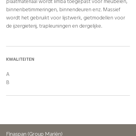
plaatmateriaal wordt limba toegepast voor meubelen,
binnenbetimmeringen, binnendeuren enz. Massief
wordt het gebruikt voor lijstwerk, gietmodellen voor
de ijzergieterij, trapleuningen en dergelijke.
KWALITEITEN
A
B
Finaspan (Group Mariën)