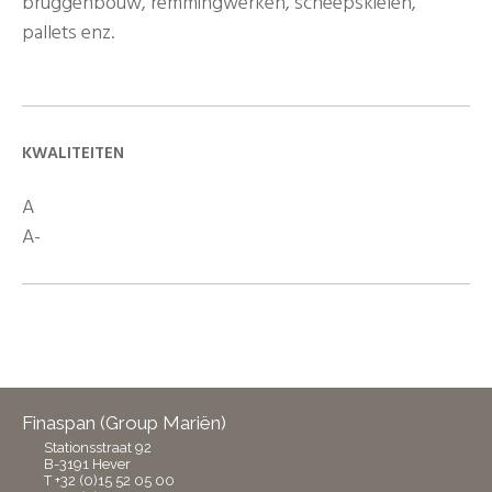
bruggenbouw, remmingwerken, scheepskielen,
pallets enz.
KWALITEITEN
A
A-
Finaspan (Group Mariën)
Stationsstraat 92
B-3191 Hever
T +32 (0)15 52 05 00