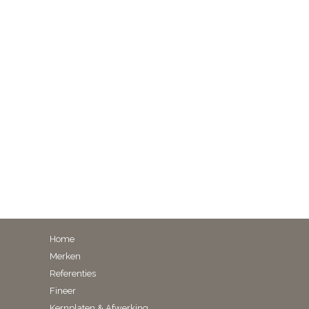
Home
Merken
Referenties
Fineer
Kernplaten & Afwerking