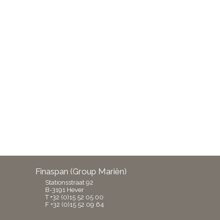
Finaspan (Group Mariën)
Stationsstraat 92
B-3191 Hever
T +32 (0)15 52 05 00
F +32 (0)15 52 09 64