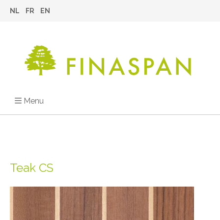
NL
FR
EN
Menu
Teak CS