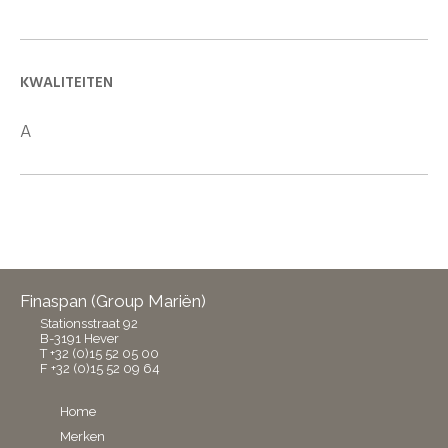
KWALITEITEN
A
Finaspan (Group Mariën)
Stationsstraat 92
B-3191 Hever
T +32 (0)15 52 05 00
F +32 (0)15 52 09 64
Home
Merken