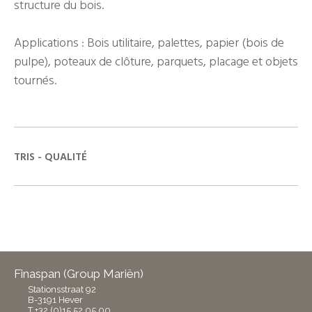
structure du bois.
Applications : Bois utilitaire, palettes, papier (bois de
pulpe), poteaux de clôture, parquets, placage et objets
tournés.
TRIS - QUALITÉ
Finaspan (Group Mariën)
Stationsstraat 92
B-3191 Hever
T +32 (0)15 52 05 00