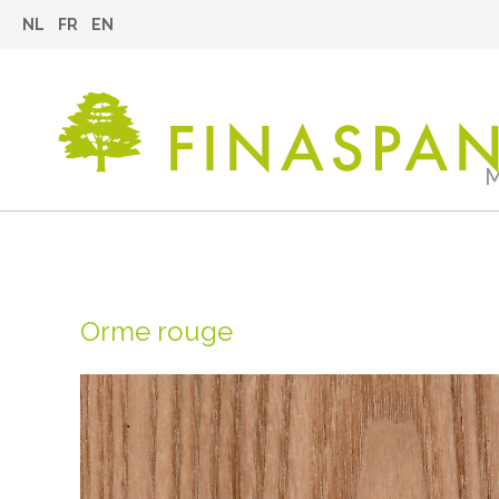
NL
FR
EN
M
Orme rouge